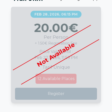
FEB 28, 2026, 06:15 PM
20.00
€
Per Person
Not Available
+ 1.50€ Registration Fee
Price Valid Until :
Feb 27, 2026, 11:59 PM
Tarif Unique
12
Available Places
Register