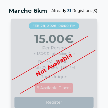
Marche 6km
-
Already
31
Registrant(s)
FEB 28, 2026, 06:00 PM
15.00
€
Per Person
Not Available
+ 1.30€ Registration Fee
Price Valid Until :
Feb 27, 2026, 11:59 PM
Tarif Unique
9
Available Places
Register