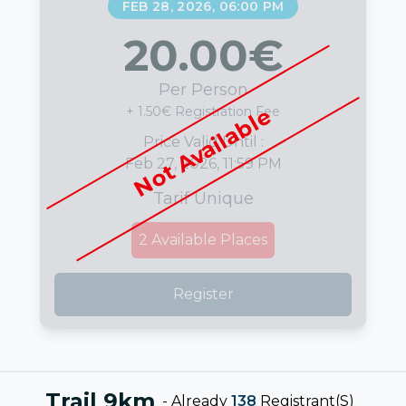
FEB 28, 2026, 06:00 PM
20.00
€
Per Person
Not Available
+ 1.50€ Registration Fee
Price Valid Until :
Feb 27, 2026, 11:59 PM
Tarif Unique
2
Available Places
Register
Trail 9km
-
Already
138
Registrant(s)