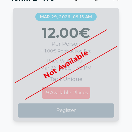
MAR 29, 2026, 09:15 AM
12.00
€
Per Person
Not Available
+ 1.00€ Registration Fee
Price Valid Until :
Mar 26, 2026, 11:58 PM
Tarif Unique
19
Available Places
Register