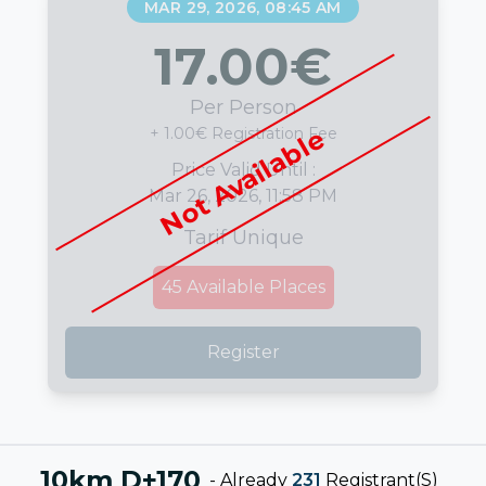
MAR 29, 2026, 08:45 AM
17.00
€
Per Person
Not Available
+ 1.00€ Registration Fee
Price Valid Until :
Mar 26, 2026, 11:58 PM
Tarif Unique
45
Available Places
Register
10km D+170
-
Already
231
Registrant(s)