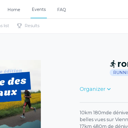
Events
Home
FAQ
 list
Results
ro
RUNN
Organizer
10km 180mde dénivelé
belles vues sur Vien
17km 480m de dénivel