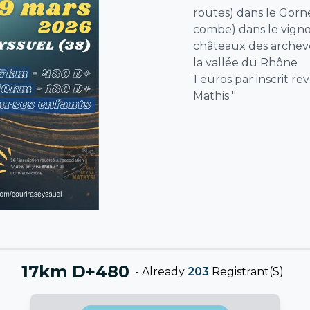
routes) dans le Gorn
combe) dans le vigno
châteaux des archev
la vallée du Rhône
1 euros par inscrit reve
Mathis "
17km D+480
-
Already
203
Registrant(s)