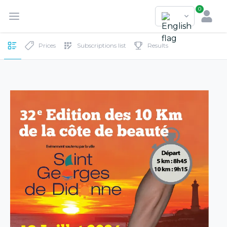
0
Prices
Subscriptions list
Results