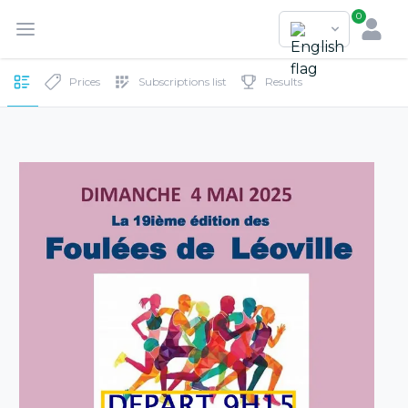
0
Prices
Subscriptions list
Results