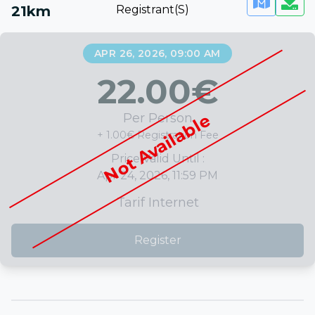
21km
Registrant(s)
APR 26, 2026, 09:00 AM
22.00
€
Not Available
Per Person
+ 1.00€ Registration Fee
Price Valid Until :
Apr 24, 2026, 11:59 PM
Tarif Internet
Register