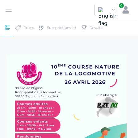
0
Prices
Subscriptions list
Results