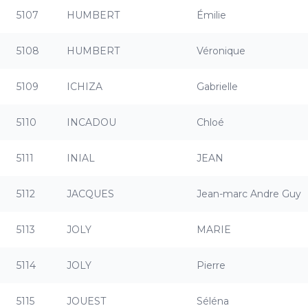
5107
HUMBERT
Émilie
5108
HUMBERT
Véronique
5109
ICHIZA
Gabrielle
5110
INCADOU
Chloé
5111
INIAL
JEAN
5112
JACQUES
Jean-marc Andre Guy
5113
JOLY
MARIE
5114
JOLY
Pierre
5115
JOUEST
Séléna