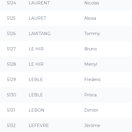
5124
LAURENT
Nicolas
5125
LAURET
Alexia
5126
LAWTANG
Tommy
5127
LE HIR
Bruno
5128
LE HIR
Merryl
5129
LEBLE
Frederic
5130
LEBLE
Prisca
5131
LEBON
Dimitri
5132
LEFEVRE
Jérôme